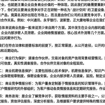
安全，也就是注重企业自身商业价值的一种体现，因此我们的确需要重新
一下，你们的主要商业竞争对手正在研制一种名为"战计空间"的卫星设
新产品，竟莫名其妙出现在市场上，而且是由你们公司的主要竞争对手，
的合作关系。例如：中兴通讯、永亨银行、波斯登、正大康地等企业在我
来说商业危胁一般来说至少来自两个方面，其中发生在企业内部的威胁
，企业内部涉密人员泄密，企业网络情报被窃，核心技术外流等几个方面
遇见的欺诈行为。
在符合法律和道德标准的前提下，按正常渠道，从公开途径，公开的档
略和近期动向。
商业行为保护：调查合作伙伴，交易对象的资产信用背景经营情况，提
的可信度，真实性调查报告，合作伙伴交易对像的全程监控。
商业机密信息保护：主要包括核心技术保护，机密信息保护，知识产权
企业保密规章制度，保密设备安装，企业内部涉密人员调查，监控。制定
商业竞争情报分析：为客户量身定制基于情报信息的知识管理平台，提
客户情报研究的外部组织；为客户推动各类情报信息和定期研究报告，作
商务咨询：是企业了解竞争对手，获取情报资料的主要手段之一，公司
况报告，资信评估报告，深度分析报告，及根据客户要求提供特殊的情况