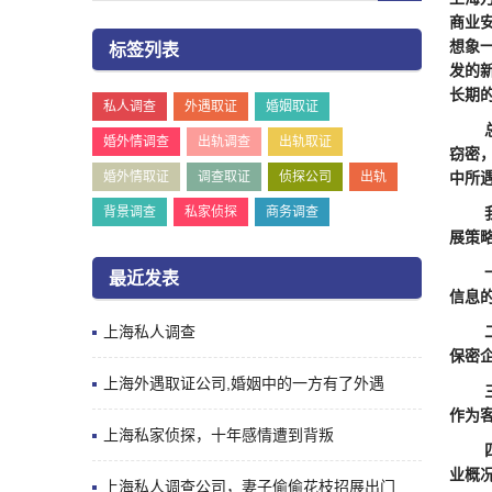
商业
想象
标签列表
发的
长期
私人调查
外遇取证
婚姻取证
总体
婚外情调查
出轨调查
出轨取证
窃密
婚外情取证
调查取证
侦探公司
出轨
中所
背景调查
私家侦探
商务调查
我们
展策
一：
最近发表
信息
上海私人调查
二：
保密
上海外遇取证公司,婚姻中的一方有了外遇
三：
作为
上海私家侦探，十年感情遭到背叛
四：
业概
上海私人调查公司，妻子偷偷花枝招展出门