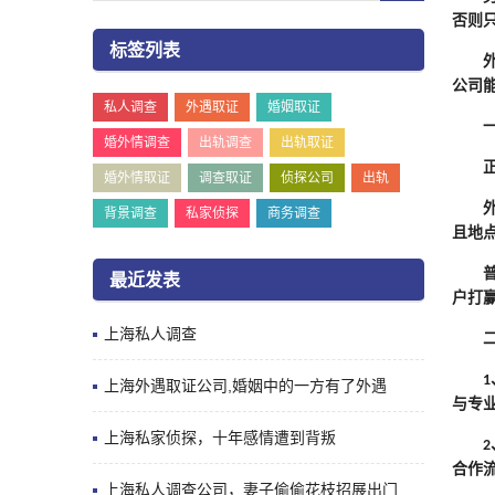
否则
标签列表
公司
私人调查
外遇取证
婚姻取证
婚外情调查
出轨调查
出轨取证
婚外情取证
调查取证
侦探公司
出轨
背景调查
私家侦探
商务调查
且地
最近发表
户打
上海私人调查
1
上海外遇取证公司,婚姻中的一方有了外遇
与专
上海私家侦探，十年感情遭到背叛
2
合作
上海私人调查公司，妻子偷偷花枝招展出门